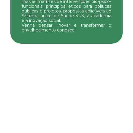
mas as matrizes de intervenções bio-psico-
funcionais, princípios éticos para políticas 
públicas e projetos, propostas aplicáveis ao 
Sistema único de Saúde-SUS, à academia 
e à inovação social.
Venha pensar, inovar e transformar o 
envelhecimento conosco!